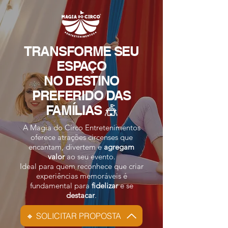
TRANSFORME SEU
ESPAÇO
NO DESTINO
PREFERIDO DAS
FAMÍLIAS 🎪
A Magia do Circo Entretenimentos
oferece atrações circenses que
encantam, divertem e
agregam
valor
ao seu evento.
Ideal para quem reconhece que criar
experiências memoráveis
é
fundamental para
fidelizar
e se
destacar
.
🔸 SOLICITAR PROPOSTA