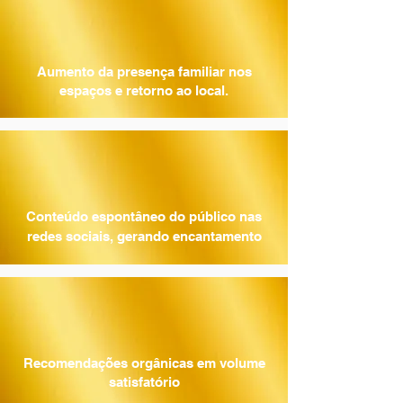
Aumento da presença familiar nos
espaços e retorno ao local.
Conteúdo espontâneo do público nas
redes sociais​, gerando encantamento
Recomendações orgânicas em volume
satisfatório